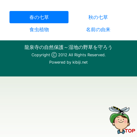
春の七草
秋の七草
食虫植物
名前の由来
龍泉寺の自然保護～湿地の野草を守ろう
Copyright
Ⓒ
2012 All Rights Reserved.
Powered by kibiji.net